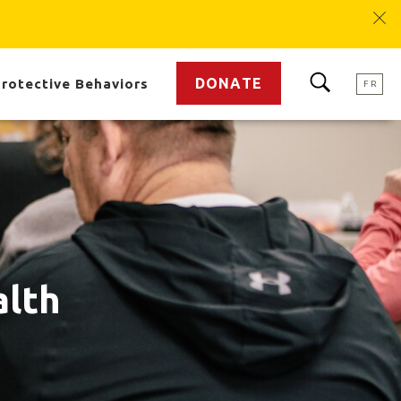
DONATE
rotective Behaviors
FR
alth