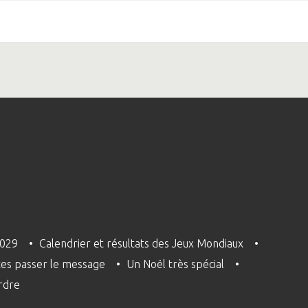
2029
Calendrier et résultats des Jeux Mondiaux
tes passer le message
Un Noël très spécial
Ordre