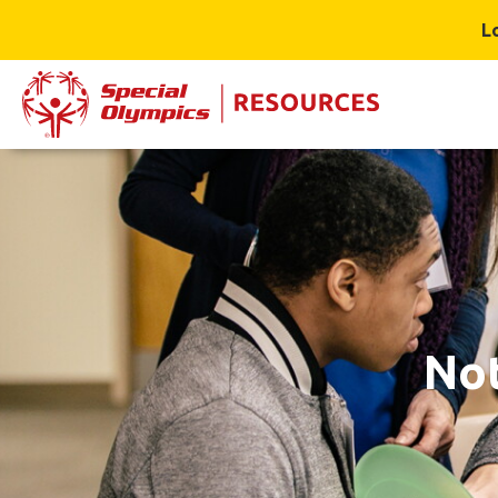
L
Not