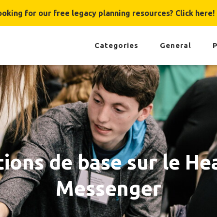
ooking for our free legacy planning resources? Click here!
Categories
General
P
ions de base sur le He
Messenger